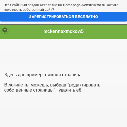
Этот сайт был создан бесплатно на
Homepage-Konstruktor.ru
. Хотите
тоже иметь собственный сайт?
ЗАРЕГИСТРИРОВАТЬСЯ БЕСПЛАТНО
mckennaxmckow5
Здесь дан пример -нижняя страница
 - Bonus Pack Included
В логине ты можешь, выбрав "редактировать
собственные страницы" , удалить её.
aft Day
ack tips Deviled ova veget
ould destroy The Patriots
ed out to be hospitalised fo